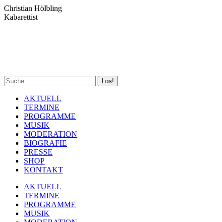
Zum
Christian Hölbling
Inhalt
Kabarettist
springen
Spotify
Facebook
YouTube
Instagram
Search:
page
page
page
page
opens
opens
opens
opens
AKTUELL
in
in
in
in
TERMINE
new
new
new
new
PROGRAMME
window
window
window
window
MUSIK
MODERATION
BIOGRAFIE
PRESSE
SHOP
KONTAKT
AKTUELL
TERMINE
PROGRAMME
MUSIK