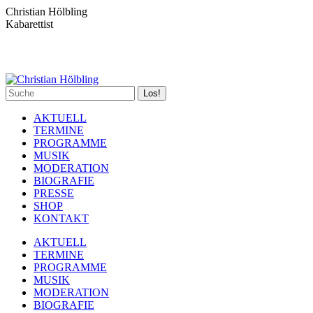
Zum
Christian Hölbling
Inhalt
Kabarettist
springen
Spotify
Facebook
YouTube
Instagram
Search:
page
page
page
page
opens
opens
opens
opens
AKTUELL
in
in
in
in
TERMINE
new
new
new
new
PROGRAMME
window
window
window
window
MUSIK
MODERATION
BIOGRAFIE
PRESSE
SHOP
KONTAKT
AKTUELL
TERMINE
PROGRAMME
MUSIK
MODERATION
BIOGRAFIE