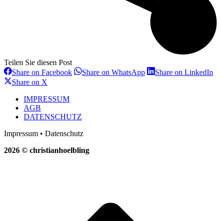
Teilen Sie diesen Post
Share
Share
Sh
Share on Facebook
Share on WhatsApp
Share on LinkedIn
on
on
on
Share
Share on X
Facebook
WhatsApp
Li
on
X
IMPRESSUM
AGB
DATENSCHUTZ
Impressum • Datenschutz
2026 © christianhoelbling
t
T