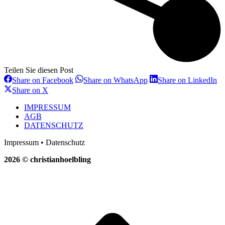
Teilen Sie diesen Post
Share
Share
Sh
Share on Facebook
Share on WhatsApp
Share on LinkedIn
on
on
on
Share
Share on X
Facebook
WhatsApp
Li
on
X
IMPRESSUM
AGB
DATENSCHUTZ
Impressum • Datenschutz
2026 © christianhoelbling
t
T