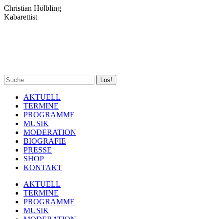
Zum
Christian Hölbling
Inhalt
Kabarettist
springen
Spotify
Facebook
YouTube
Instagram
Search:
page
page
page
page
opens
opens
opens
opens
AKTUELL
in
in
in
in
TERMINE
new
new
new
new
PROGRAMME
window
window
window
window
MUSIK
MODERATION
BIOGRAFIE
PRESSE
SHOP
KONTAKT
AKTUELL
TERMINE
PROGRAMME
MUSIK