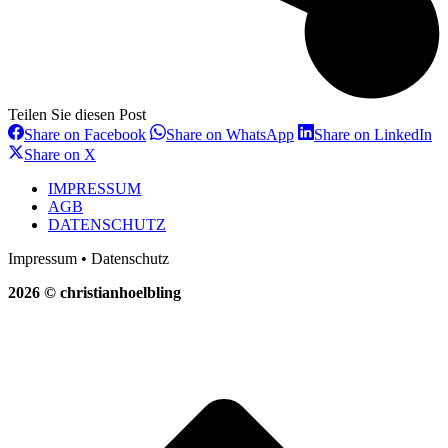
Teilen Sie diesen Post
Share
Share
Sh
Share on Facebook
Share on WhatsApp
Share on LinkedIn
on
on
on
Share
Share on X
Facebook
WhatsApp
Li
on
X
IMPRESSUM
AGB
DATENSCHUTZ
Impressum • Datenschutz
2026 © christianhoelbling
t
T