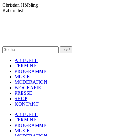
Zum
Christian Hölbling
Inhalt
Kabarettist
springen
Spotify
Facebook
YouTube
Instagram
Search:
page
page
page
page
opens
opens
opens
opens
AKTUELL
in
in
in
in
TERMINE
new
new
new
new
PROGRAMME
window
window
window
window
MUSIK
MODERATION
BIOGRAFIE
PRESSE
SHOP
KONTAKT
AKTUELL
TERMINE
PROGRAMME
MUSIK