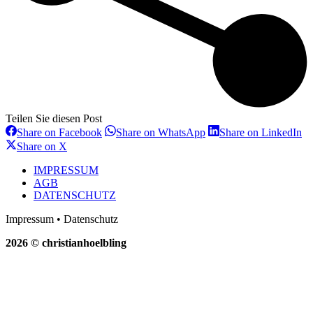
Teilen Sie diesen Post
Share
Share
Sh
Share on Facebook
Share on WhatsApp
Share on LinkedIn
on
on
on
Share
Share on X
Facebook
WhatsApp
Li
on
X
IMPRESSUM
AGB
DATENSCHUTZ
Impressum • Datenschutz
2026 © christianhoelbling
t
T