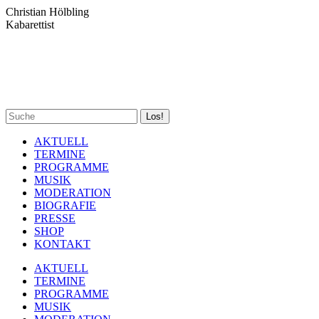
Zum
Christian Hölbling
Inhalt
Kabarettist
springen
Spotify
Facebook
YouTube
Instagram
Search:
page
page
page
page
opens
opens
opens
opens
AKTUELL
in
in
in
in
TERMINE
new
new
new
new
PROGRAMME
window
window
window
window
MUSIK
MODERATION
BIOGRAFIE
PRESSE
SHOP
KONTAKT
AKTUELL
TERMINE
PROGRAMME
MUSIK