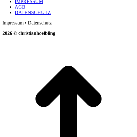
X
IMPRESSUM
AGB
DATENSCHUTZ
Impressum • Datenschutz
2026 © christianhoelbling
t
T