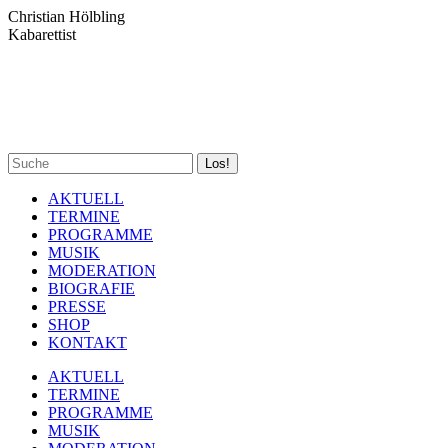
Zum
Christian Hölbling
Inhalt
Kabarettist
springen
Spotify
Facebook
YouTube
Instagram
Search:
page
page
page
page
opens
opens
opens
opens
AKTUELL
in
in
in
in
TERMINE
new
new
new
new
PROGRAMME
window
window
window
window
MUSIK
MODERATION
BIOGRAFIE
PRESSE
SHOP
KONTAKT
AKTUELL
TERMINE
PROGRAMME
MUSIK