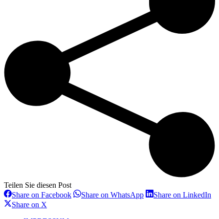
Teilen Sie diesen Post
Share
Share
Sh
Share on Facebook
Share on WhatsApp
Share on LinkedIn
on
on
on
Share
Share on X
Facebook
WhatsApp
Li
on