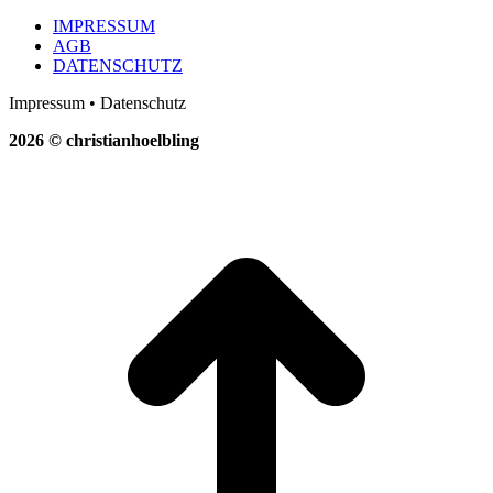
Facebook
WhatsApp
Li
on
X
IMPRESSUM
AGB
DATENSCHUTZ
Impressum • Datenschutz
2026 © christianhoelbling
t
T