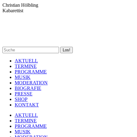
Zum
Christian Hölbling
Inhalt
Kabarettist
springen
Spotify
Facebook
YouTube
Instagram
Search:
page
page
page
page
opens
opens
opens
opens
AKTUELL
in
in
in
in
TERMINE
new
new
new
new
PROGRAMME
window
window
window
window
MUSIK
MODERATION
BIOGRAFIE
PRESSE
SHOP
KONTAKT
AKTUELL
TERMINE
PROGRAMME
MUSIK