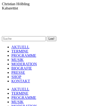
Zum
Christian Hölbling
Inhalt
Kabarettist
springen
Spotify
Facebook
YouTube
Instagram
Search:
page
page
page
page
opens
opens
opens
opens
AKTUELL
in
in
in
in
TERMINE
new
new
new
new
PROGRAMME
window
window
window
window
MUSIK
MODERATION
BIOGRAFIE
PRESSE
SHOP
KONTAKT
AKTUELL
TERMINE
PROGRAMME
MUSIK