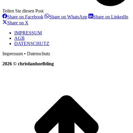
Teilen Sie diesen Post
Share
Share
Sh
Share on Facebook
Share on WhatsApp
Share on LinkedIn
on
on
on
Share
Share on X
Facebook
WhatsApp
Li
on
X
IMPRESSUM
AGB
DATENSCHUTZ
Impressum • Datenschutz
2026 © christianhoelbling
t
T