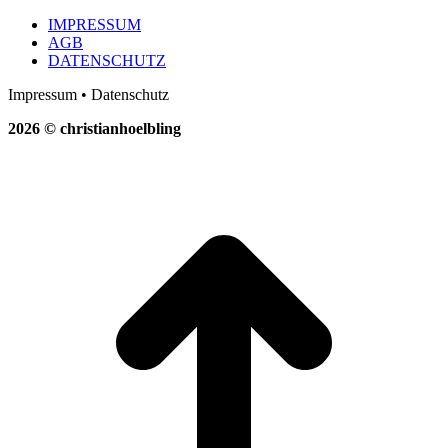
Facebook
WhatsApp
Li
on
X
IMPRESSUM
AGB
DATENSCHUTZ
Impressum • Datenschutz
2026 © christianhoelbling
t
T