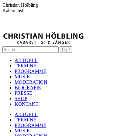
Zum
Christian Hölbling
Inhalt
Kabarettist
springen
Spotify
Facebook
YouTube
Instagram
Search:
page
page
page
page
opens
opens
opens
opens
AKTUELL
in
in
in
in
TERMINE
new
new
new
new
PROGRAMME
window
window
window
window
MUSIK
MODERATION
BIOGRAFIE
PRESSE
SHOP
KONTAKT
AKTUELL
TERMINE
PROGRAMME
MUSIK