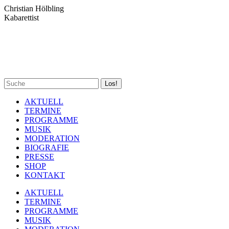
Zum
Christian Hölbling
Inhalt
Kabarettist
springen
Spotify
Facebook
YouTube
Instagram
Search:
page
page
page
page
opens
opens
opens
opens
AKTUELL
in
in
in
in
TERMINE
new
new
new
new
PROGRAMME
window
window
window
window
MUSIK
MODERATION
BIOGRAFIE
PRESSE
SHOP
KONTAKT
AKTUELL
TERMINE
PROGRAMME
MUSIK