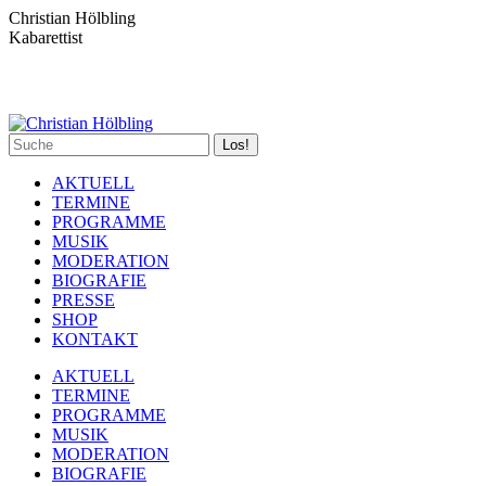
Zum
Christian Hölbling
Inhalt
Kabarettist
springen
Spotify
Facebook
YouTube
Instagram
Search:
page
page
page
page
opens
opens
opens
opens
AKTUELL
in
in
in
in
TERMINE
new
new
new
new
PROGRAMME
window
window
window
window
MUSIK
MODERATION
BIOGRAFIE
PRESSE
SHOP
KONTAKT
AKTUELL
TERMINE
PROGRAMME
MUSIK
MODERATION
BIOGRAFIE