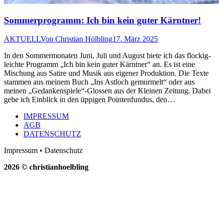
Sommerprogramm: Ich bin kein guter Kärntner!
AKTUELL
Von
Christian Hölbling
17. März 2025
In den Sommermonaten Juni, Juli und August biete ich das flockig-
leichte Programm „Ich bin kein guter Kärntner“ an. Es ist eine
Mischung aus Satire und Musik aus eigener Produktion. Die Texte
stammen aus meinem Buch „Ins Astloch gemurmelt“ oder aus
meinen „Gedankenspiele“-Glossen aus der Kleinen Zeitung. Dabei
gebe ich Einblick in den üppigen Pointenfundus, den…
IMPRESSUM
AGB
DATENSCHUTZ
Impressum • Datenschutz
2026 © christianhoelbling
t
T