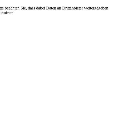
tte beachten Sie, dass dabei Daten an Drittanbieter weitergegeben
ermieter
t
T