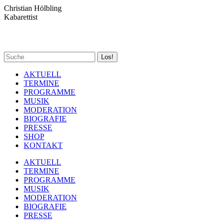
Zum
Christian Hölbling
Inhalt
Kabarettist
springen
Spotify
Facebook
YouTube
Instagram
Search:
page
page
page
page
opens
opens
opens
opens
AKTUELL
in
in
in
in
TERMINE
new
new
new
new
PROGRAMME
window
window
window
window
MUSIK
MODERATION
BIOGRAFIE
PRESSE
SHOP
KONTAKT
AKTUELL
TERMINE
PROGRAMME
MUSIK
MODERATION
BIOGRAFIE
PRESSE