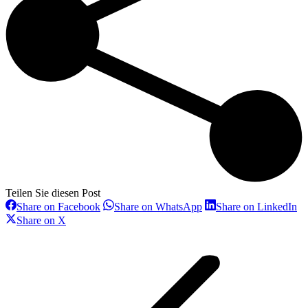
Teilen Sie diesen Post
Share
Share
Sh
Share on Facebook
Share on WhatsApp
Share on LinkedIn
on
on
on
Share
Share on X
Facebook
WhatsApp
Li
on
Kommentarnavigation
X