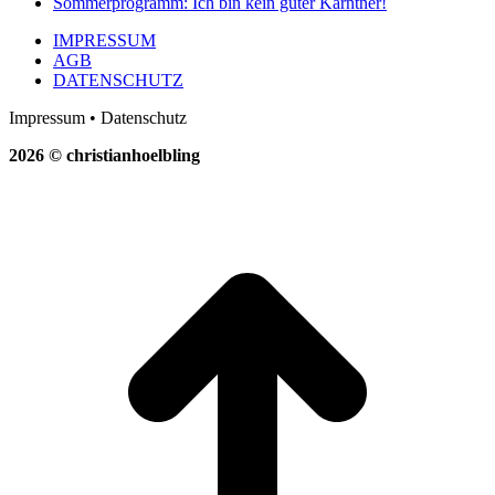
Sommerprogramm: Ich bin kein guter Kärntner!
IMPRESSUM
AGB
DATENSCHUTZ
Impressum • Datenschutz
2026 © christianhoelbling
t
T