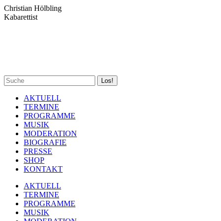
Zum
Christian Hölbling
Inhalt
Kabarettist
springen
Spotify
Facebook
YouTube
Instagram
Search:
page
page
page
page
opens
opens
opens
opens
AKTUELL
in
in
in
in
TERMINE
new
new
new
new
PROGRAMME
window
window
window
window
MUSIK
MODERATION
BIOGRAFIE
PRESSE
SHOP
KONTAKT
AKTUELL
TERMINE
PROGRAMME
MUSIK