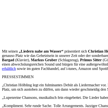
Mit seinen
„Liedern nahe am Wasser“
präsentiert sich
Christian H
genauso Platz wie das Gehetztsein in unserer Zeit oder der sonderbar
Bargad
(Klavier),
Markus Gruber
(Schlagzeug),
Primus Sitter
(Gi
einen abwechslungsreichen Sound und bürgen für eine außergewöhnli
erhältlich
sowie im guten Fachhandel, auf i-tunes, Amazon und Spotif
PRESSESTIMMEN
„Christian Hölbling legt ein fulminantes Debüt als Liedermacher vor
Platz, um sich austoben zu dü̈rfen, um dann wieder geschmeidig den 
„Lupenreine Chansons, musikalisch fein eingebettet. Die Lieder habe
„Kompliment. Sehr runde Sache. Tolle Arrangements. Jazziger Cha