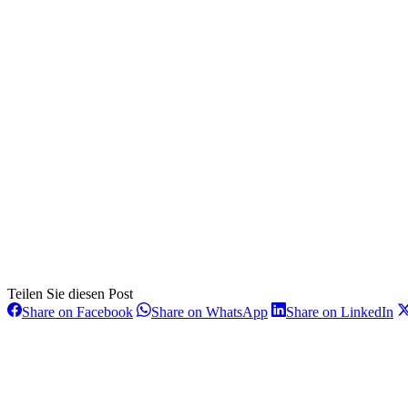
Teilen Sie diesen Post
Share
Share
Sh
Share on Facebook
Share on WhatsApp
Share on LinkedIn
on
on
on
Kommentarnavigation
Facebook
WhatsApp
Li