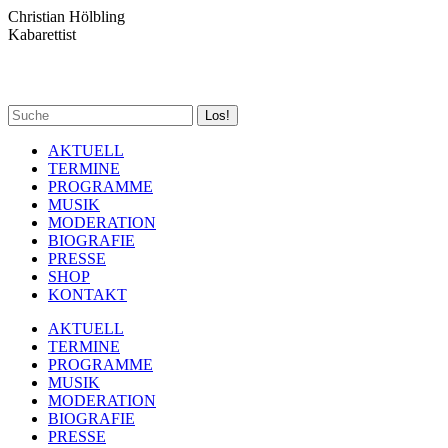
Zum
Christian Hölbling
Inhalt
Kabarettist
springen
Spotify
Facebook
YouTube
Instagram
Search:
page
page
page
page
opens
opens
opens
opens
AKTUELL
in
in
in
in
TERMINE
new
new
new
new
PROGRAMME
window
window
window
window
MUSIK
MODERATION
BIOGRAFIE
PRESSE
SHOP
KONTAKT
AKTUELL
TERMINE
PROGRAMME
MUSIK
MODERATION
BIOGRAFIE
PRESSE