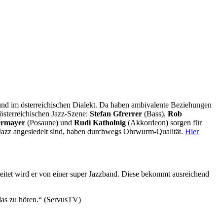
t und im österreichischen Dialekt. Da haben ambivalente Beziehungen
dösterreichischen Jazz-Szene:
Stefan Gfrerrer
(Bass),
Rob
ermayer
(Posaune) und
Rudi Katholnig
(Akkordeon) sorgen für
Jazz angesiedelt sind, haben durchwegs Ohrwurm-Qualität.
Hier
eitet wird er von einer super Jazzband. Diese bekommt ausreichend
as zu hören.“ (
ServusTV)