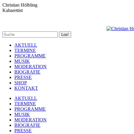
Zum
Christian Hölbling
Inhalt
Kabarettist
springen
Spotify
Facebook
YouTube
Instagram
Search:
page
page
page
page
opens
opens
opens
opens
AKTUELL
in
in
in
in
TERMINE
new
new
new
new
PROGRAMME
window
window
window
window
MUSIK
MODERATION
BIOGRAFIE
PRESSE
SHOP
KONTAKT
AKTUELL
TERMINE
PROGRAMME
MUSIK
MODERATION
BIOGRAFIE
PRESSE