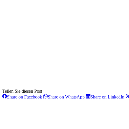
Teilen Sie diesen Post
Share
Share
Sh
Share on Facebook
Share on WhatsApp
Share on LinkedIn
on
on
on
Kommentarnavigation
Facebook
WhatsApp
Li